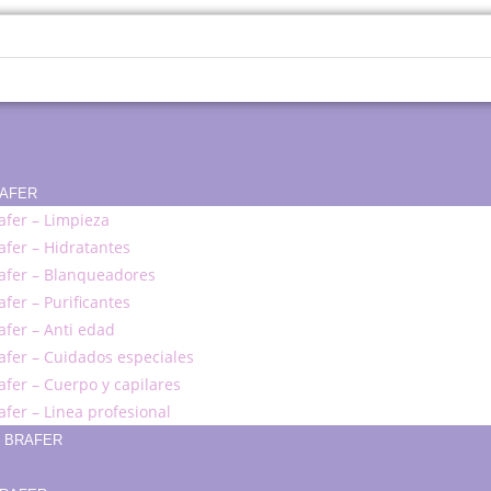
RAFER
afer – Limpieza
afer – Hidratantes
afer – Blanqueadores
afer – Purificantes
afer – Anti edad
afer – Cuidados especiales
afer – Cuerpo y capilares
afer – Linea profesional
S BRAFER