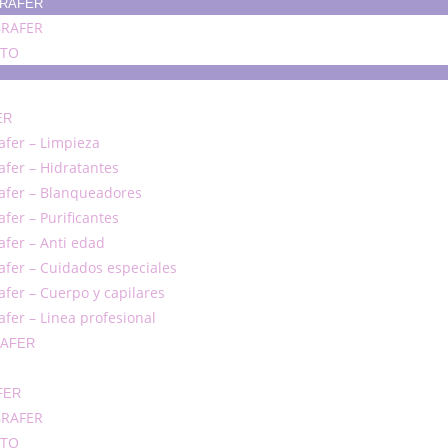
BRAFER
BRAFER
TO
ER
afer – Limpieza
afer – Hidratantes
afer – Blanqueadores
afer – Purificantes
afer – Anti edad
afer – Cuidados especiales
afer – Cuerpo y capilares
afer – Linea profesional
RAFER
FER
BRAFER
TO