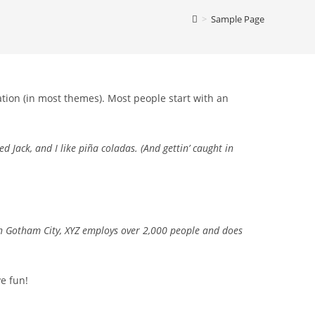
>
Sample Page
gation (in most themes). Most people start with an
d Jack, and I like piña coladas. (And gettin’ caught in
in Gotham City, XYZ employs over 2,000 people and does
e fun!