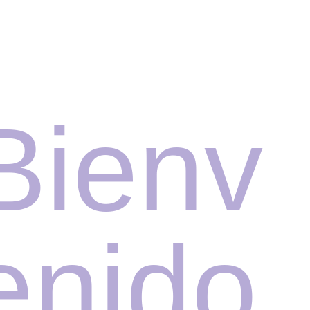
Bienv
enido