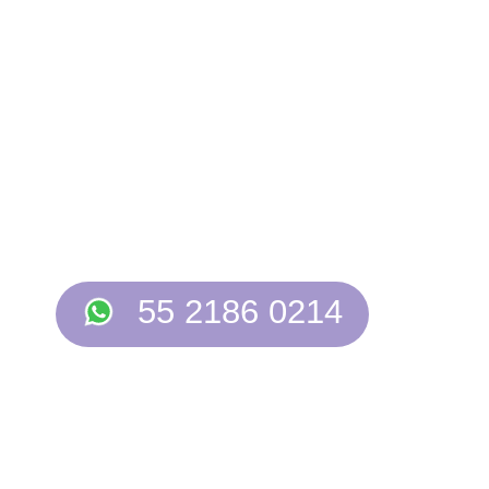
OBTÉN UN
10% OFF
55 2186 0214
Promoción válida solo para usuarios nuevos. No acumulable con
otras promociones y/o descuentos.